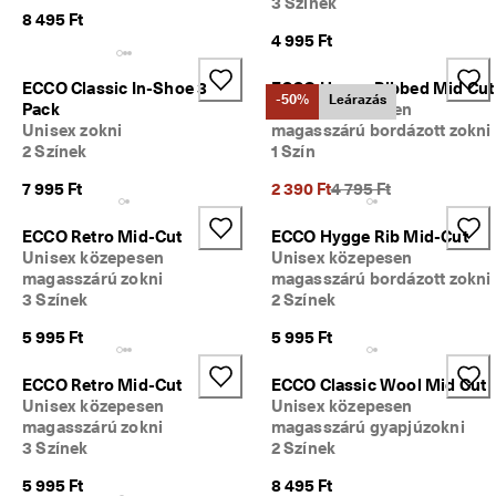
3 Színek
z
8 495 Ft
á
4 995 Ft
l
l
ECCO Classic In-Shoe 3
ECCO Hygge Ribbed Mid Cut
í
-50%
Leárazás
Pack
Unisex közepesen
t
Unisex zokni
magasszárú bordázott zokni
á
2 Színek
1 Szín
s 
é
Korábbi ár {{price}}:
7 995 Ft
2 390 Ft
4 795 Ft
s 
e
g
ECCO Retro Mid-Cut
ECCO Hygge Rib Mid-Cut
y
Unisex közepesen
Unisex közepesen
s
magasszárú zokni
magasszárú bordázott zokni
z
3 Színek
2 Színek
e
r
5 995 Ft
5 995 Ft
ű 
v
ECCO Retro Mid-Cut
ECCO Classic Wool Mid Cut
i
Unisex közepesen
Unisex közepesen
s
magasszárú zokni
magasszárú gyapjúzokni
s
3 Színek
2 Színek
z
a
5 995 Ft
8 495 Ft
k