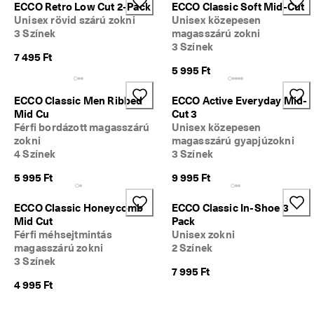
ECCO Retro Low Cut 2-Pack
ECCO Classic Soft Mid-Cut
Unisex rövid szárú zokni
Unisex közepesen
3 Színek
magasszárú zokni
3 Színek
7 495 Ft
5 995 Ft
ECCO Classic Men Ribbed
ECCO Active Everyday Mid-
Mid Cu
Cut 3
Férfi bordázott magasszárú
Unisex közepesen
zokni
magasszárú gyapjúzokni
4 Színek
3 Színek
5 995 Ft
9 995 Ft
ECCO Classic Honeycomb
ECCO Classic In-Shoe 3
Mid Cut
Pack
Férfi méhsejtmintás
Unisex zokni
magasszárú zokni
2 Színek
3 Színek
7 995 Ft
4 995 Ft