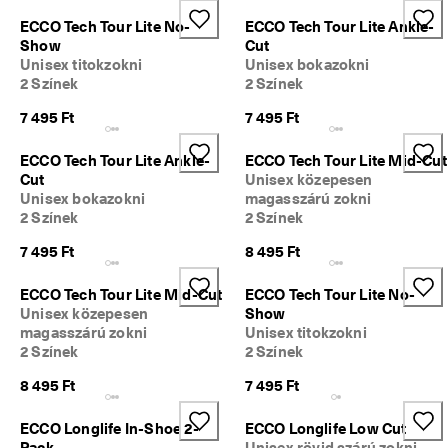
i
Leárazás
ECCO Tech Tour Lite No-
ECCO Tech Tour Lite Ankle-
s
Show
Cut
s
Unisex titokzokni
Unisex bokazokni
z
Termékeinek felfedezése
a
2 Színek
2 Színek
k
7 495 Ft
7 495 Ft
ECCO.kollektive
ü
l
d
ECCO Tech Tour Lite Ankle-
ECCO Tech Tour Lite Mid-Cut
é
Cut
Unisex közepesen
Saját fiók
s
Unisex bokazokni
magasszárú zokni
Üzletek
2 Színek
2 Színek
M
á
7 495 Ft
8 495 Ft
r 
t
Legyél ECCO-tag, hogy hozzáférj a különféle termékjutalmakhoz, a
ECCO Tech Tour Lite Mid-Cut
ECCO Tech Tour Lite No-
a
limitált kiadású termékekhez, rendezvényeken vehess részt stb.
Unisex közepesen
Show
r
t 
Fiók létrehozása
Bejelentkezés
magasszárú zokni
Unisex titokzokni
a 
2 Színek
2 Színek
l
8 495 Ft
7 495 Ft
e
á
r
ECCO Longlife In-Shoe 2-
ECCO Longlife Low Cut
a
Pack
Unisex rövid szárú zokni