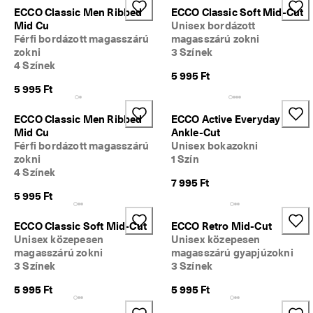
ECCO Classic Men Ribbed
ECCO Classic Soft Mid-Cut
Mid Cu
Unisex bordázott
Férfi bordázott magasszárú
magasszárú zokni
zokni
3 Színek
4 Színek
5 995 Ft
5 995 Ft
ECCO Classic Men Ribbed
ECCO Active Everyday
Mid Cu
Ankle-Cut
Férfi bordázott magasszárú
Unisex bokazokni
zokni
1 Szín
4 Színek
7 995 Ft
5 995 Ft
ECCO Classic Soft Mid-Cut
ECCO Retro Mid-Cut
Unisex közepesen
Unisex közepesen
magasszárú zokni
magasszárú gyapjúzokni
3 Színek
3 Színek
5 995 Ft
5 995 Ft