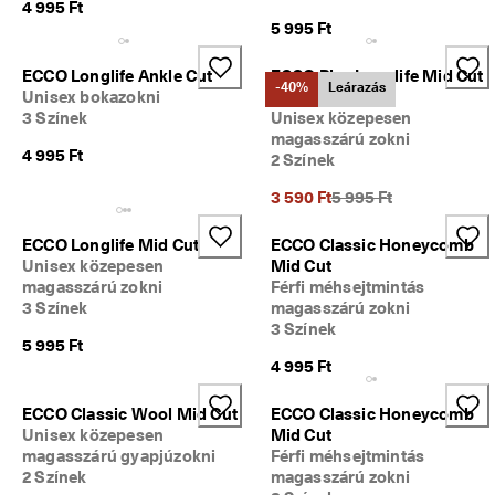
4 995 Ft
é
5 995 Ft
n
y
t
ECCO Longlife Ankle Cut
ECCO Play Longlife Mid Cut
-40%
Leárazás
: 
Unisex bokazokni
Kid
V
3 Színek
Unisex közepesen
á
magasszárú zokni
s
4 995 Ft
2 Színek
á
r
Korábbi ár {{price}}:
3 590 Ft
5 995 Ft
l
á
ECCO Longlife Mid Cut
ECCO Classic Honeycomb
s 
Unisex közepesen
Mid Cut
m
magasszárú zokni
Férfi méhsejtmintás
o
3 Színek
magasszárú zokni
s
3 Színek
t
5 995 Ft
.
4 995 Ft
G
y
ECCO Classic Wool Mid Cut
ECCO Classic Honeycomb
o
Unisex közepesen
Mid Cut
r
magasszárú gyapjúzokni
Férfi méhsejtmintás
s 
2 Színek
magasszárú zokni
s