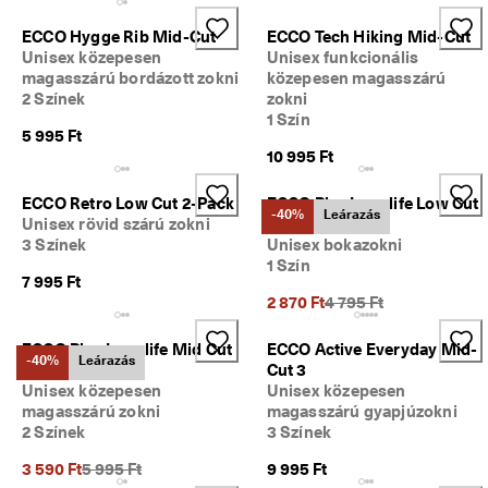
ü
l
ECCO Hygge Rib Mid-Cut
ECCO Tech Hiking Mid-Cut
d
Unisex közepesen
Unisex funkcionális
é
magasszárú bordázott zokni
közepesen magasszárú
s
2 Színek
zokni
1 Szín
★
5 995 Ft
★
10 995 Ft
★
★
ECCO Retro Low Cut 2-Pack
ECCO Play Longlife Low Cut
⯪ 
-40%
Leárazás
Unisex rövid szárú zokni
Kid
4
3 Színek
Unisex bokazokni
,
1 Szín
3 
7 995 Ft
· 
Korábbi ár {{price}}:
2 870 Ft
4 795 Ft
T
ö
b
ECCO Play Longlife Mid Cut
ECCO Active Everyday Mid-
-40%
Leárazás
b 
Kid
Cut 3
m
Unisex közepesen
Unisex közepesen
i
magasszárú zokni
magasszárú gyapjúzokni
n
2 Színek
3 Színek
t 
1
Korábbi ár {{price}}:
3 590 Ft
5 995 Ft
9 995 Ft
3