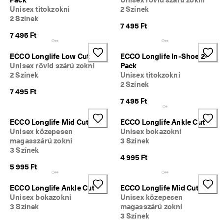
z
Unisex titokzokni
2 Színek
á
2 Színek
s
7 495 Ft
. 
7 495 Ft
K
a
ECCO Longlife Low Cut
ECCO Longlife In-Shoe 2-
p
Unisex rövid szárú zokni
Pack
j 
2 Színek
Unisex titokzokni
a
2 Színek
k
7 495 Ft
á
7 495 Ft
r 
5
0
ECCO Longlife Mid Cut
ECCO Longlife Ankle Cut
%
Unisex közepesen
Unisex bokazokni
-
magasszárú zokni
3 Színek
o
3 Színek
s 
4 995 Ft
k
5 995 Ft
e
d
ECCO Longlife Ankle Cut
ECCO Longlife Mid Cut
v
Unisex bokazokni
Unisex közepesen
e
3 Színek
magasszárú zokni
z
3 Színek
m