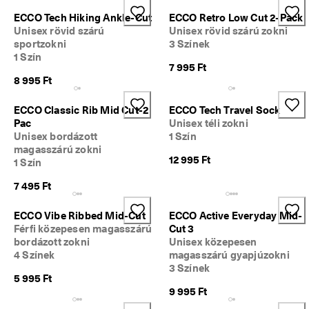
5 
ECCO Tech Hiking Ankle-Cut
ECCO Retro Low Cut 2-Pack
0
Unisex rövid szárú
Unisex rövid szárú zokni
0
sportzokni
3 Színek
0 
1 Szín
h
7 995 Ft
i
8 995 Ft
t
e
l
ECCO Classic Rib Mid Cut-2
ECCO Tech Travel Sock
e
Pac
Unisex téli zokni
s
Unisex bordázott
1 Szín
í
magasszárú zokni
t
12 995 Ft
1 Szín
e
t
7 495 Ft
t 
é
ECCO Vibe Ribbed Mid-Cut
ECCO Active Everyday Mid-
r
Férfi közepesen magasszárú
Cut 3
t
bordázott zokni
Unisex közepesen
é
4 Színek
magasszárú gyapjúzokni
k
3 Színek
e
5 995 Ft
l
9 995 Ft
é
s