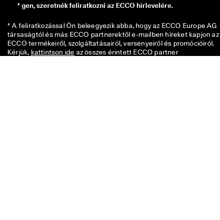
*
gen, szeretnék feliratkozni az ECCO hírlevelére.
* A feliratkozással Ön beleegyezik abba, hogy az ECCO Europe AG 
társaságtól és más ECCO partnerektől e-mailben híreket kapjon az 
ECCO termékeiről, szolgáltatásairól, versenyeiről és promócióiról. 
Kérjük, 
kattintson ide
 az összes érintett ECCO partner 
áttekintéséhez. Ön tudomásul veszi továbbá, hogy személyes adatai
kezelhetjük többek között abból a célból, hogy nyomkövető pixeleke
helyezzen el, és hogy személyre szabjuk az Önnek küldött hírlevelek
az 
Adatvédelmi szabályzatunkban
 foglaltak szerint, amelyben az 
érintettként Ön megillető jogokról is bővebben olvashat. Bármikor 
leiratkozhat. 
A 3.500HUF értékű kód a kiadástól számított 8 hétig érvényes
egyszeri vásárlásra, amennyiben 17.500HUF feletti összegben vásá
az üzletekben vagy online. A kedvezmény nem használható más
kóddal együtt, és/vagy nem kombinálható más akcióval. Csak a
hivatalos ECCO webáruházban és az ECCO üzletek teljes árú
termékeire érvényes. Az utalvány az ECCO Outlet üzletek
kedvezményes árú termékeire is érvényes. A kód kizárólag személ
felhasználásra szól, nem adható tovább és nem tehető közzé
nyilvánosan. A kedvezmény nem váltható be ajándékkártya
vásárlásra illetve készpénzre. Az utalvány csak egyszer használhat