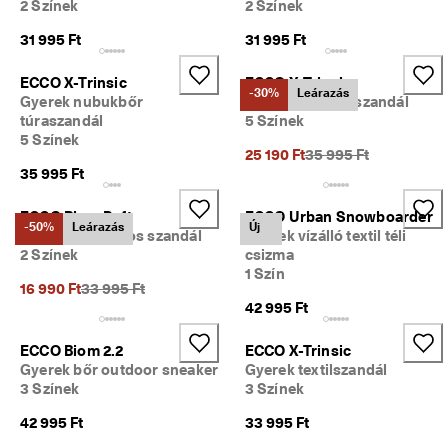
2 Színek
2 Színek
z
á
31 995 Ft
31 995 Ft
s
. 
K
ECCO X-Trinsic
ECCO X-Trinsic
-30%
Leárazás
a
Gyerek nubukbőr
Gyerek bőr túraszandál
p
túraszandál
5 Színek
j 
5 Színek
Korábbi ár {{price}}:
a
25 190 Ft
35 995 Ft
k
35 995 Ft
á
r 
ECCO Biom Raft
ECCO Urban Snowboarder
5
-50%
Leárazás
Új
Gyerek kétpántos szandál
Gyerek vízálló textil téli
0
2 Színek
csizma
%
1 Szín
-
Korábbi ár {{price}}:
16 990 Ft
33 995 Ft
o
42 995 Ft
s 
k
ECCO Biom 2.2
ECCO X-Trinsic
e
Gyerek bőr outdoor sneaker
Gyerek textilszandál
d
v
3 Színek
3 Színek
e
42 995 Ft
33 995 Ft
z
m