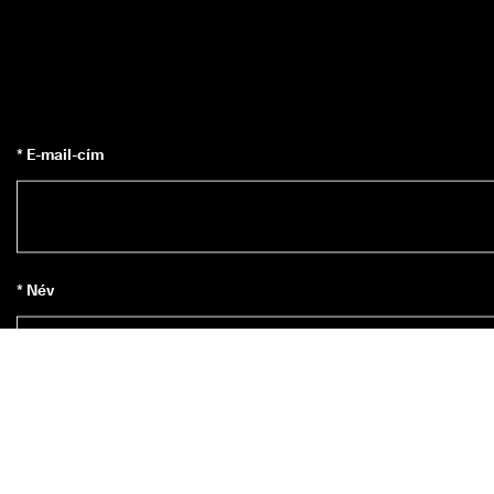
* E-mail-cím
* Név
Feliratkozás a hírlevélre