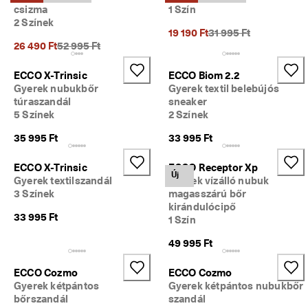
i
csizma
1 Szín
Leárazás
s
2 Színek
Korábbi ár {{price}}:
s
19 190 Ft
31 995 Ft
z
Korábbi ár {{price}}:
26 490 Ft
52 995 Ft
Termékeinek felfedezése
a
k
ECCO X-Trinsic
ECCO Biom 2.2
ECCO.kollektive
ü
Gyerek nubukbőr
Gyerek textil belebújós
l
túraszandál
sneaker
d
5 Színek
2 Színek
é
Saját fiók
s
35 995 Ft
33 995 Ft
Üzletek
M
á
ECCO X-Trinsic
ECCO Receptor Xp
Új
r 
Gyerek textilszandál
Gyerek vízálló nubuk
t
3 Színek
magasszárú bőr
Legyél ECCO-tag, hogy hozzáférj a különféle termékjutalmakhoz, a
a
kirándulócipő
limitált kiadású termékekhez, rendezvényeken vehess részt stb.
r
33 995 Ft
1 Szín
t 
Fiók létrehozása
Bejelentkezés
a 
49 995 Ft
l
e
ECCO Cozmo
ECCO Cozmo
á
Gyerek kétpántos
Gyerek kétpántos nubukbőr
r
bőrszandál
szandál
a