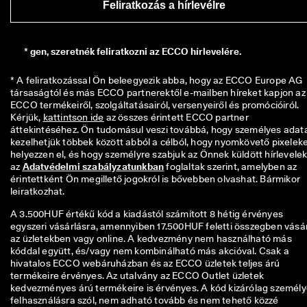
Feliratkozás a hírlevélre
ü
l
d
é
*
gen, szeretnék feliratkozni az ECCO hírlevelére.
s
★
* A feliratkozással Ön beleegyezik abba, hogy az ECCO Europe AG 
★
társaságtól és más ECCO partnerektől e-mailben híreket kapjon az 
★
ECCO termékeiről, szolgáltatásairól, versenyeiről és promócióiról. 
★
Kérjük, 
kattintson ide
 az összes érintett ECCO partner 
⯪ 
áttekintéséhez. Ön tudomásul veszi továbbá, hogy személyes adatai
4
kezelhetjük többek között abból a célból, hogy nyomkövető pixeleke
,
helyezzen el, és hogy személyre szabjuk az Önnek küldött hírlevelek
3 
az 
Adatvédelmi szabályzatunkban
 foglaltak szerint, amelyben az 
· 
érintettként Ön megillető jogokról is bővebben olvashat. Bármikor 
T
leiratkozhat. 
ö
A 3.500HUF értékű kód a kiadástól számított 8 hétig érvényes
b
egyszeri vásárlásra, amennyiben 17.500HUF feletti összegben vásá
b 
az üzletekben vagy online. A kedvezmény nem használható más
m
kóddal együtt, és/vagy nem kombinálható más akcióval. Csak a
i
hivatalos ECCO webáruházban és az ECCO üzletek teljes árú
n
termékeire érvényes. Az utalvány az ECCO Outlet üzletek
t 
kedvezményes árú termékeire is érvényes. A kód kizárólag személ
1
felhasználásra szól, nem adható tovább és nem tehető közzé
3