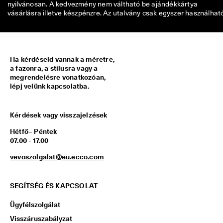
nyilvánosan. A kedvezmény nem váltható be ajándékkártya
5 
vásárlásra illetve készpénzre. Az utalvány csak egyszer használhat
0
0
0 
h
i
t
Ha kérdéseid vannak a méretre,
e
a fazonra, a stílusra vagy a
l
megrendelésre vonatkozóan,
e
lépj velünk kapcsolatba.
s
í
t
Kérdések vagy visszajelzések
e
t
Hétfő– Péntek
t 
07.00 - 17.00
é
vevoszolgalat@eu.ecco.com
r
t
é
k
SEGÍTSÉG ÉS KAPCSOLAT
e
l
Ügyfélszolgálat
é
Visszáruszabályzat
s