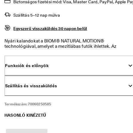
Biztonságos fizetési mód: Visa, Master Card, PayPal, Apple Pa
z
á
s
Szállítás 5–12 nap múlva
. 
K
Egyszerű visszaküldés 30 napon belül
a
p
j 
Nyári kalandokat a BIOM® NATURAL MOTION®
a
technológiával, amelyet a mezítlábas futók ihlettek. Az
k
anatómiai BIOM® kaptafán készült sportos szandálok
á
gyorsan száradó szintetikus felsőrésszel, légáteresztő
r 
textilekkel rendelkeznek. A külső talp FLEX GROOVES
Funkciók és előnyök
5
barázdái növelik a tapadást.
0
%
-
Szállítás és visszaküldés
o
s 
k
Termékszám:
70060250585
e
d
v
HASONLÓ KINÉZETŰ
e
z
m