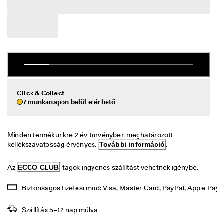
i
Leárazás
s
s
z
Termékeinek felfedezése
a
k
ECCO.kollektive
ü
l
d
é
Saját fiók
s
Click & Collect
7 munkanapon belül elérhető
Üzletek
M
á
r 
t
Minden termékünkre 2 év törvényben meghatározott 
Legyél ECCO-tag, hogy hozzáférj a különféle termékjutalmakhoz, a
a
kellékszavatosság érvényes. 
További információ
.
limitált kiadású termékekhez, rendezvényeken vehess részt stb.
r
t 
Fiók létrehozása
Bejelentkezés
Az 
ECCO CLUB
-tagok ingyenes szállítást vehetnek igénybe.
a 
l
e
Biztonságos fizetési mód: Visa, Master Card, PayPal, Apple Pa
á
r
Szállítás 5–12 nap múlva
a