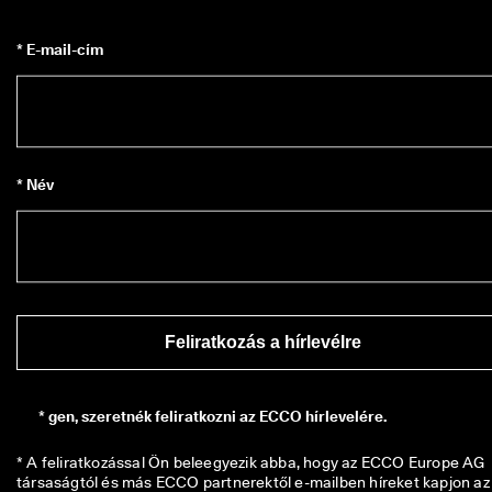
* E-mail-cím
* Név
Feliratkozás a hírlevélre
*
gen, szeretnék feliratkozni az ECCO hírlevelére.
* A feliratkozással Ön beleegyezik abba, hogy az ECCO Europe AG 
társaságtól és más ECCO partnerektől e-mailben híreket kapjon az 