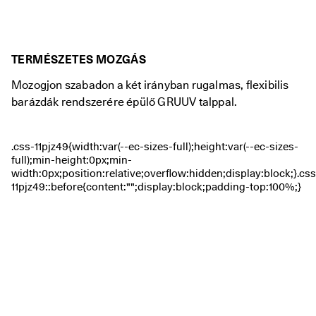
ü
l
d
é
TERMÉSZETES MOZGÁS
s
★
Mozogjon szabadon a két irányban rugalmas, flexibilis
★
barázdák rendszerére épülő GRUUV talppal.
★
★
⯪ 
4
,
3 
· 
T
ö
b
b 
m
i
n
t 
1
3