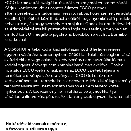
ECCO termékeiről, szolgáltatásairól, versenyeiről és promócióiról. 
Kérjük, 
kattintson ide
 az összes érintett ECCO partner 
áttekintéséhez. Ön tudomásul veszi továbbá, hogy személyes adatai
kezelhetjük többek között abból a célból, hogy nyomkövető pixeleke
helyezzen el, és hogy személyre szabjuk az Önnek küldött hírlevelek
az 
Adatvédelmi szabályzatunkban
 foglaltak szerint, amelyben az 
érintettként Ön megillető jogokról is bővebben olvashat. Bármikor 
leiratkozhat. 
A 3.500HUF értékű kód a kiadástól számított 8 hétig érvényes
egyszeri vásárlásra, amennyiben 17.500HUF feletti összegben vásá
az üzletekben vagy online. A kedvezmény nem használható más
kóddal együtt, és/vagy nem kombinálható más akcióval. Csak a
hivatalos ECCO webáruházban és az ECCO üzletek teljes árú
termékeire érvényes. Az utalvány az ECCO Outlet üzletek
kedvezményes árú termékeire is érvényes. A kód kizárólag személ
felhasználásra szól, nem adható tovább és nem tehető közzé
nyilvánosan. A kedvezmény nem váltható be ajándékkártya
vásárlásra illetve készpénzre. Az utalvány csak egyszer használhat
Ha kérdéseid vannak a méretre,
a fazonra, a stílusra vagy a