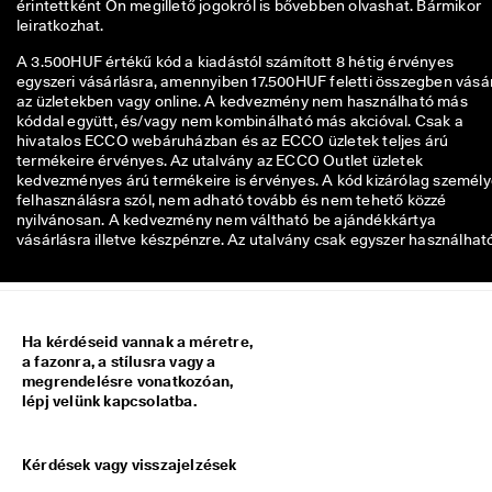
érintettként Ön megillető jogokról is bővebben olvashat. Bármikor 
ü
leiratkozhat. 
l
d
A 3.500HUF értékű kód a kiadástól számított 8 hétig érvényes
é
egyszeri vásárlásra, amennyiben 17.500HUF feletti összegben vásá
s
az üzletekben vagy online. A kedvezmény nem használható más
kóddal együtt, és/vagy nem kombinálható más akcióval. Csak a
★
hivatalos ECCO webáruházban és az ECCO üzletek teljes árú
★
termékeire érvényes. Az utalvány az ECCO Outlet üzletek
★
kedvezményes árú termékeire is érvényes. A kód kizárólag személ
★
felhasználásra szól, nem adható tovább és nem tehető közzé
⯪ 
nyilvánosan. A kedvezmény nem váltható be ajándékkártya
4
vásárlásra illetve készpénzre. Az utalvány csak egyszer használhat
,
3 
· 
T
ö
Ha kérdéseid vannak a méretre,
b
a fazonra, a stílusra vagy a
b 
megrendelésre vonatkozóan,
m
lépj velünk kapcsolatba.
i
n
t 
1
Kérdések vagy visszajelzések
3