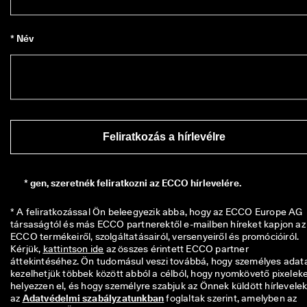
z
á
l
* Név
l
í
t
á
s 
é
s 
e
Feliratkozás a hírlevélre
g
y
s
z
*
gen, szeretnék feliratkozni az ECCO hírlevelére.
e
r
* A feliratkozással Ön beleegyezik abba, hogy az ECCO Europe AG 
ű 
társaságtól és más ECCO partnerektől e-mailben híreket kapjon az 
v
ECCO termékeiről, szolgáltatásairól, versenyeiről és promócióiról. 
i
Kérjük, 
kattintson ide
 az összes érintett ECCO partner 
s
áttekintéséhez. Ön tudomásul veszi továbbá, hogy személyes adatai
s
kezelhetjük többek között abból a célból, hogy nyomkövető pixeleke
z
helyezzen el, és hogy személyre szabjuk az Önnek küldött hírlevelek
a
az 
Adatvédelmi szabályzatunkban
 foglaltak szerint, amelyben az 
k