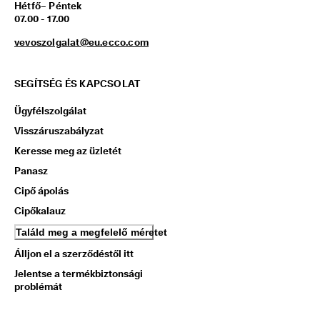
Hétfő– Péntek
5 
07.00 - 17.00
0
0
vevoszolgalat@eu.ecco.com
0 
h
i
SEGÍTSÉG ÉS KAPCSOLAT
t
e
l
Ügyfélszolgálat
e
Visszáruszabályzat
s
í
Keresse meg az üzletét
t
Panasz
e
t
Cipő ápolás
t 
Cipőkalauz
é
r
Találd meg a megfelelő méretet
t
é
Álljon el a szerződéstől itt
k
Jelentse a termékbiztonsági
e
problémát
l
é
s